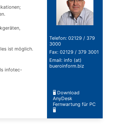
ikationen;
en.
ckgeräten,
Telefon: 02129 / 379
3000
es ist möglich.
Fax: 02129 / 379 3001
Email: info (at)
bueroinform.biz
s infotec-
🖥️ Download
AnyDesk
Fernwartung für PC
🖥️