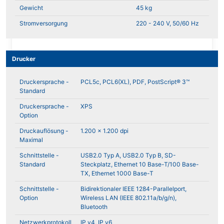
Gewicht
45 kg
Stromversorgung
220 - 240 V, 50/60 Hz
Drucker
Druckersprache -
PCL5c, PCL6(XL), PDF, PostScript® 3™
Standard
Druckersprache -
XPS
Option
Druckauflösung -
1.200 x 1.200 dpi
Maximal
Schnittstelle -
USB2.0 Typ A, USB2.0 Typ B, SD-
Standard
Steckplatz, Ethernet 10 Base-T/100 Base-
TX, Ethernet 1000 Base-T
Schnittstelle -
Bidirektionaler IEEE 1284-Parallelport,
Option
Wireless LAN (IEEE 802.11a/b/g/n),
Bluetooth
Netzwerkprotokoll
IP v4, IP v6