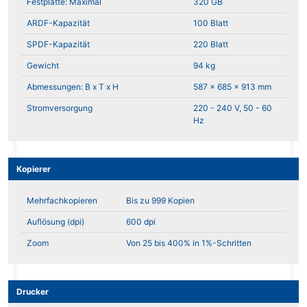
Festplatte: Maximal
320 GB
ARDF-Kapazität
100 Blatt
SPDF-Kapazität
220 Blatt
Gewicht
94 kg
Abmessungen: B x T x H
587 x 685 x 913 mm
Stromversorgung
220 - 240 V, 50 - 60
Hz
Kopierer
Mehrfachkopieren
Bis zu 999 Kopien
Auflösung (dpi)
600 dpi
Zoom
Von 25 bis 400% in 1%-Schritten
Drucker