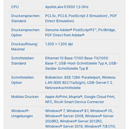
CPU
ApolloLake E3930 1,3 GHz
Druckersprachen:
PCL5c, PCL6, PostScript 3 (Emulation) , PDF
Standard
Direct (Emulation)
Druckersprachen:
Genuine Adobe® PostScript®3™, PictBridge,
Option
PDF Direct from Adobe®
Druckauflösung:
1.200 x 1.200 dpi
Maximal
Schnittstellen:
Ethernet 10 Base-T/100 Base-TX/1000
Standard
Base-T, USB-Host-Schnittstelle Typ A, USB-
Geräte-Schnittstelle Typ B
Schnittstellen:
Bidirektion. IEEE 1284-Parallelport, Wireless
Option
LAN (IEEE 802.11a/b/g/n), USB-Server f. 2.
Netzwerkschnittstelle
Mobiles Drucken
Apple AirPrint, Mopria®, Google Cloud Print,
NFC, Ricoh Smart Device Connector
Windows®-
Windows® 7, Windows® 8.1, Windows® 10,
Umgebungen
Windows® Server 2008, Windows® Server
2008R2, Windows® Server 2012R2,
Windows® Server 2016, Windows® 7/8.1/10,