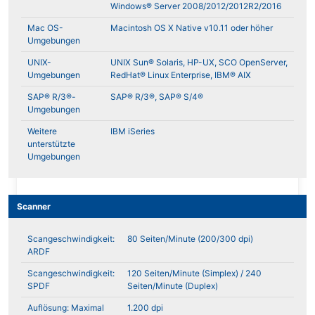
Windows® Server 2008/2012/2012R2/2016
Mac OS-
Macintosh OS X Native v10.11 oder höher
Umgebungen
UNIX-
UNIX Sun® Solaris, HP-UX, SCO OpenServer,
Umgebungen
RedHat® Linux Enterprise, IBM® AIX
SAP® R/3®-
SAP® R/3®, SAP® S/4®
Umgebungen
Weitere
IBM iSeries
unterstützte
Umgebungen
Scanner
Scangeschwindigkeit:
80 Seiten/Minute (200/300 dpi)
ARDF
Scangeschwindigkeit:
120 Seiten/Minute (Simplex) / 240
SPDF
Seiten/Minute (Duplex)
Auflösung: Maximal
1.200 dpi