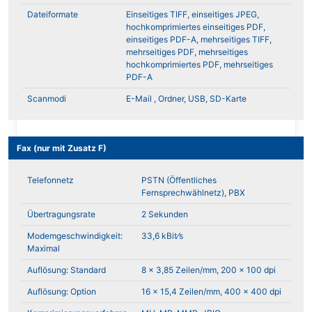
Dateiformate
Einseitiges TIFF, einseitiges JPEG,
hochkomprimiertes einseitiges PDF,
einseitiges PDF-A, mehrseitiges TIFF,
mehrseitiges PDF, mehrseitiges
hochkomprimiertes PDF, mehrseitiges
PDF-A
Scanmodi
E-Mail , Ordner, USB, SD-Karte
Fax (nur mit Zusatz F)
Telefonnetz
PSTN (Öffentliches
Fernsprechwählnetz), PBX
Übertragungsrate
2 Sekunden
Modemgeschwindigkeit:
33,6 kBit⁄s
Maximal
Auflösung: Standard
8 x 3,85 Zeilen/mm, 200 x 100 dpi
Auflösung: Option
16 x 15,4 Zeilen/mm, 400 x 400 dpi